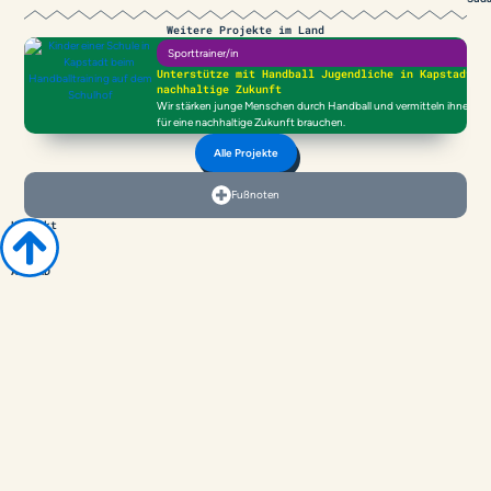
Weitere Projekte im Land
Sporttrainer/in
Unterstütze mit Handball Jugendliche in Kapstadt f
nachhaltige Zukunft
Wir stärken junge Menschen durch Handball und vermitteln ihnen die F
für eine nachhaltige Zukunft brauchen.
Alle Projekte
Fußnoten
Kontakt
zu
COACH
ABROAD