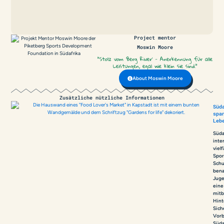
Project mentor
Moswin Moore
"Stolz vom 'Berg River' - Anerkennung für alle
Leistungen, egal wie klein sie sind."
About
Moswin Moore
Zusätzliche nützliche Informationen
Süd
spa
Leb
Süda
inte
vielf
Spor
Schu
bena
Juge
eine
mitb
Hint
Sich
Vorb
Süda