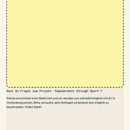
Hast du Fragen zum Projekt "Empowerment through Sport"?
1
Schick uns einfach eine Nachricht und wir werden uns schnellstmöglich mit dir in
Mein
Verbindung setzen. Bitte versuche, dein Anliegen so konkret wie möglich zu
Spor
beschreiben. Vielen Dank!